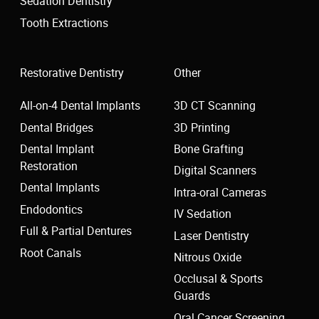
Sedation Dentistry
Tooth Extractions
Restorative Dentistry
Other
All-on-4 Dental Implants
3D CT Scanning
Dental Bridges
3D Printing
Dental Implant
Bone Grafting
Restoration
Digital Scanners
Dental Implants
Intra-oral Cameras
Endodontics
IV Sedation
Full & Partial Dentures
Laser Dentistry
Root Canals
Nitrous Oxide
Occlusal & Sports
Guards
Oral Cancer Screening